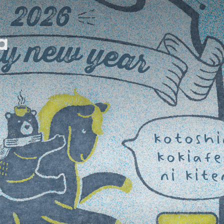
をなんでも入れてください
ワードでさがす
CROW CANYON HOME
調味料
日用品
キャンドル
クラタペッパ
ワ
ー
ク
オ
ン
ラ
イ
ン
シ
ョ
ッ
ピ
ン
グ
ア
イ
テ
ム
カテゴリ
Enishi Candle
ラ
イ
ブ
ワ
ー
ク
シ
ョ
ッ
プ
ポ
ッ
プ
ア
ッ
プ
イ
ベ
セ
ー
ル
営
業
日
ク
リ
ス
マ
ス
赤
ち
ゃ
ん
新
キーワード
地
域
１
周
年
ク
ッ
キ
ー
か
き
氷
キ
ャ
ン
プ
2
0
2
5
年
3
月
2
0
2
5
年
2
月
2
0
2
4
年
9
月
2
0
2
6
投稿日
2
0
2
5
年
7
月
2
0
2
5
年
9
月
2
0
2
5
年
1
0
月
2
0
2
2
0
2
6
年
1
月
2
0
2
6
年
3
月
2
0
2
6
年
4
月