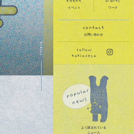
event
works
イ
ベ
ン
ト
ワ
ー
ク
contact
お
問
い
合
わ
せ
SCROLL
よく読まれている
ニュース