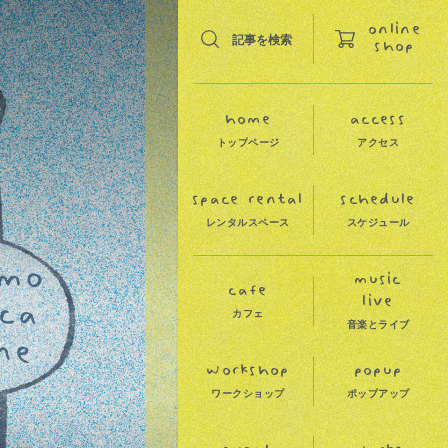
online
記事を検索
shop
コーヒー、ライブ、ワークショップなど、気になるキーワードを
cart
ー
カート
home
access
カ
フ
ェ
音
楽
guide
ト
ッ
プ
ペ
ー
ジ
ア
ク
セ
ス
ガイド
ン
ト
space rental
schedule
レ
ン
タ
ル
ス
ペ
ー
ス
ス
ケ
ジ
ュ
ー
ル
着
イ
ン
タ
ビ
ュ
ー
music
cafe
live
カ
フ
ェ
年
8
月
2
0
2
5
年
5
月
音
楽
と
ラ
イ
ブ
5
年
1
1
月
2
0
2
5
年
1
2
月
workshop
popup
ワ
ー
ク
シ
ョ
ッ
プ
ポ
ッ
プ
ア
ッ
プ