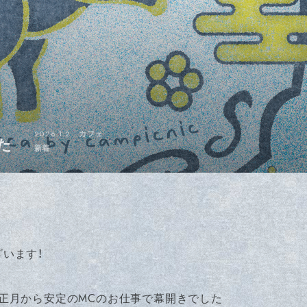
2026.1.2
カフェ
た
新着
ざいます！
正月から安定のMCのお仕事で幕開きでした