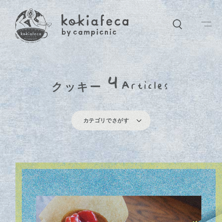
ー
ワードでさがす
4
クッキー
Articles
ショップなど、気になるキーワードをなんでも入れてください
カテゴリ
カテゴリでさがす
アイテム
カフェ
音楽
ライブ
ワークショップ
ア
イ
テ
ム
カ
フ
ェ
音
楽
ラ
イ
ブ
ポップアップ
イベント
ワーク
オンラインショッピング
ワ
ー
ク
シ
ョ
ッ
プ
ポ
ッ
プ
ア
ッ
プ
イ
ベ
ン
ト
キーワード
ワ
ー
ク
オ
ン
ラ
イ
ン
シ
ョ
ッ
ピ
ン
グ
１周年
クッキー
かき氷
キャンプ
セール
営業日
クリスマス
赤ちゃん
新着
インタビュー