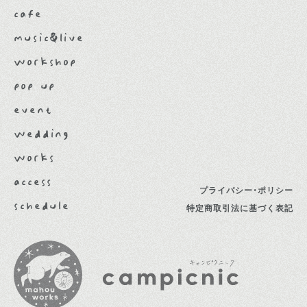
cafe
music&live
workshop
pop up
event
wedding
works
access
プライバシー・ポリシー
schedule
特定商取引法に基づく表記