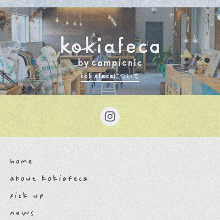
kokiafecaについて
home
about kokiafeca
pick up
news