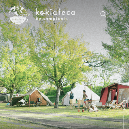
ー
ワードでさがす
クショップなど、気になるキーワードをなんでも入れてください
カテゴリ
アイテム
カフェ
音楽
ライブ
ワークショップ
ポップアップ
イベント
ワーク
オンラインショッピング
SCROLL
キーワード
新着
インタビュー
地域
１周年
クッキー
かき氷
キャンプ
セール
営業日
クリスマス