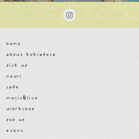
home
about kokiafeca
pick up
news
cafe
music&live
workshop
pop up
event