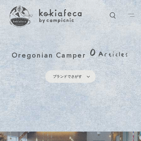
ー
ワードでさがす
0
Oregonian Camper
Articles
ークショップなど、気になるキーワードをなんでも入れてください
カテゴリ
ブランドでさがす
ワーク
オンラインショッピング
アイテム
カフェ
D
U
L
T
O
N
K
I
K
K
E
R
L
A
N
D
S
T
A
N
L
E
Y
0
2
2
9
音楽
ライブ
ワークショップ
ポップアップ
f
l
a
m
e
s
B
O
N
E
S
-
L
A
B
O
C
R
O
W
C
A
N
Y
O
N
H
O
M
E
イベント
g
o
o
d
i
d
e
a
c
o
f
f
e
e
フ
ァ
ル
コ
ン
キーワード
O
r
e
g
o
n
i
a
n
C
a
m
p
e
r
ク
ラ
タ
ペ
ッ
パ
ー
セール
営業日
クリスマス
赤ちゃん
新着
B
i
e
n
e
B
i
e
n
e
D
E
T
A
I
L
無
水
鍋
®