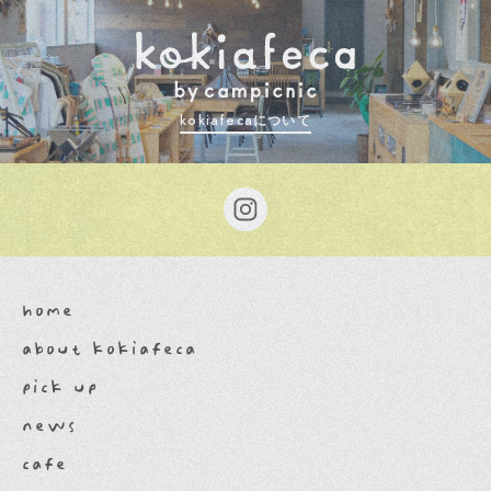
インタビュー
地域
１周年
クッキー
かき氷
マ
ル
ミ
ツ
ポ
テ
リ
O
R
I
G
A
M
I
浅
井
鋳
造
所
キャンプ
3
9
2
p
l
u
s
m
E
d
i
s
o
n
B
u
l
b
高
桑
金
属
投稿日
kokiafecaについて
N
o
o
s
a
B
a
s
i
c
s
L
a
C
o
r
v
e
t
t
e
T
H
O
R
K
I
N
C
O
2025年3月
2025年2月
2024年9月
2026年4月
h
u
n
e
r
s
d
o
r
f
f
C
o
u
n
t
y
C
o
m
m
2024年10月
2026年5月
2025年4月
2026年6月
H
a
y
e
s
T
O
O
L
I
N
G
&
P
L
A
S
T
I
C
S
2
5
r
i
s
2025年1月
2026年7月
2025年5月
2025年7月
E
n
i
s
h
i
C
a
n
d
l
e
S
U
N
N
Y
G
R
O
U
N
D
m
a
y
u
n
a
2025年9月
w
a
p
p
a
&
s
a
w
a
s
a
w
a
.
v
i
l
l
a
g
e
home
about kokiafeca
pick up
news
cafe