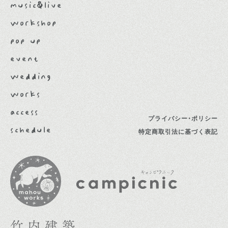
music&live
workshop
pop up
event
wedding
works
access
プライバシー・ポリシー
schedule
特定商取引法に基づく表記